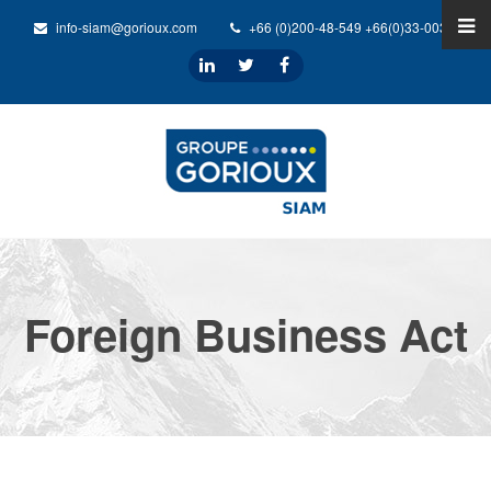
info-siam@gorioux.com
+66 (0)200-48-549 +66(0)33-0032-31
Foreign Business Act