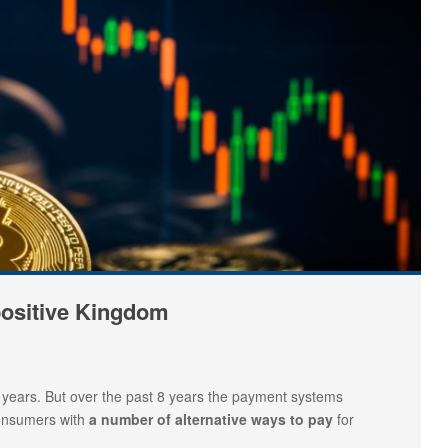
positive Kingdom
 years. But over the past 8 years the payment systems
onsumers with
a number of alternative ways to pay
for