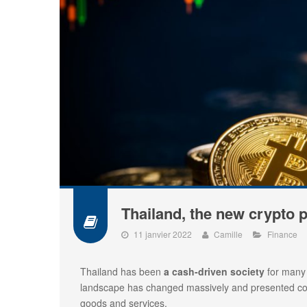
Thailand, the new crypto 
11 janvier 2022
Camille
Finance
Thailand has been
a cash-driven society
for many
landscape has changed massively and presented c
goods and services.