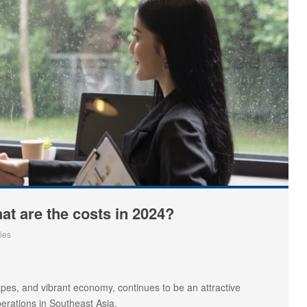
hat are the costs in 2024?
ies
capes, and vibrant economy, continues to be an attractive
perations in Southeast Asia.