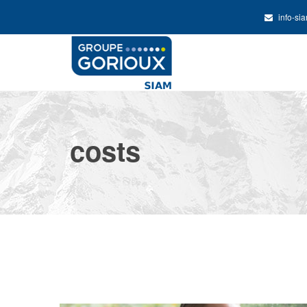
info-si
costs