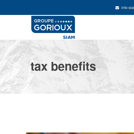
info-si
tax benefits