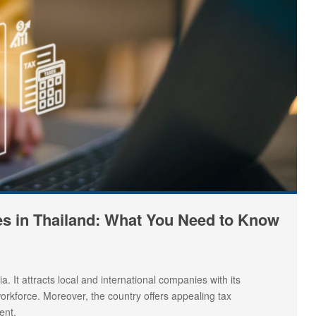
es in Thailand: What You Need to Know
 It attracts local and international companies with its
 workforce. Moreover, the country offers appealing tax
ent.